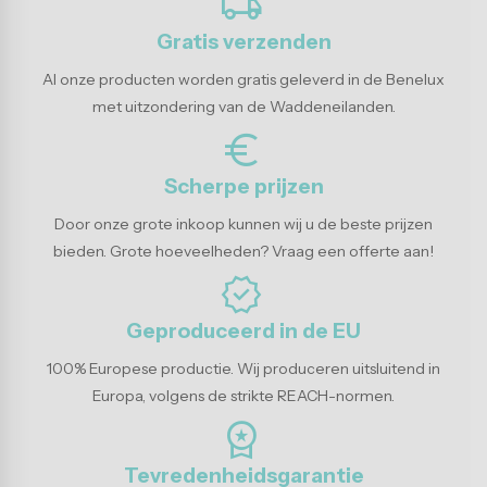
local_shipping
Gratis verzenden
Al onze producten worden gratis geleverd in de Benelux
met uitzondering van de Waddeneilanden.
euro_symbol
Scherpe prijzen
Door onze grote inkoop kunnen wij u de beste prijzen
bieden. Grote hoeveelheden? Vraag een offerte aan!
verified
Geproduceerd in de EU
100% Europese productie. Wij produceren uitsluitend in
Europa, volgens de strikte REACH-normen.
workspace_premium
Tevredenheidsgarantie