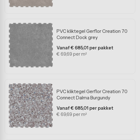
Balkonvloeren
Woonkamervloeren
PVC kliktegel Gerflor Creation 70
Slaapkamervloeren
Connect Dock grey
Keukenvloeren
Vanaf € 685,01 per pakket
€ 69,69 per m²
Badkamervloeren
Voortenttegels
Niet zeker welke vloer?
PVC kliktegel Gerflor Creation 70
Onze vakspecialisten helpen u graag.
Connect Dalma Burgundy
Vanaf € 685,01 per pakket
€ 69,69 per m²