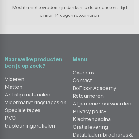
Mocht u niet tevreden zijn, dan kunt u de producten altijd
binnen 14 dagen retourneren.
Naar welke producten
Menu
ben je op zoek?
Over ons
Vloeren
Contact
Matten
BoFloor Academy
Antislip materialen
Retourneren
Vloermarkeringstapes en
Algemene voorwaarden
Speciale tapes
Privacy policy
PVC
Klachtenpagina
trapleuningprofielen
Gratis levering
Databladen, brochures &