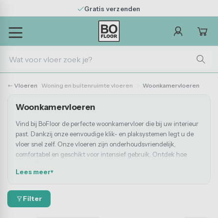
Deskundig advies
Vloeren
Woning en buitenruimte vloeren
Woonkamervloeren
Woonkamervloeren
ten
andaard antislip tape
Standaard markeringstape
Werkplaatsvloeren
Vloer afwerkranden
Vind bij BoFloor de perfecte woonkamervloer die bij uw interieur
Trapleuningprofiel standaard
past. Dankzij onze eenvoudige klik- en plaksystemen legt u de
tten
ansparante antislip tape
Extra sterke markeringstape
Productie & industriehal
PVC plinten
vloer snel zelf. Onze vloeren zijn onderhoudsvriendelijk,
Hoekprofiel PVC
comfortabel en geschikt voor intensief gebruik. Ontdek hoe
 maat
ow-in-the-dark tape
Reflecterende tape
Magazijnvloeren
makkelijk het is om uw woonkamer een complete make-over te
Randbeschermprofiel
Lees meer
geven en kies vandaag nog de woonkamervloer die bij uw stijl
PVC vloerlijm & gereedschap
Horecavloeren
past!
heidsmatten
apneuzen
Waarschuwingstape
Filter
Vloeronderhoud
Bevestigingsmateriaal
Winkelvloeren
en
tislip strips
Cleanroom tape