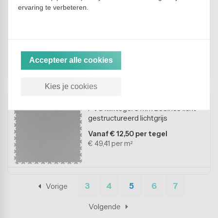
ervaring te verbeteren.
PVC kliktegel 5 mm BoSinco
traanplaatlook zwart
Vanaf € 12,50 per tegel
€ 49,41 per m²
Accepteer alle cookies
Kies je cookies
PVC kliktegel 5 mm BoSinco licht
gestructureerd lichtgrijs
Vanaf € 12,50 per tegel
€ 49,41 per m²
3
4
5
6
7
Vorige
Volgende