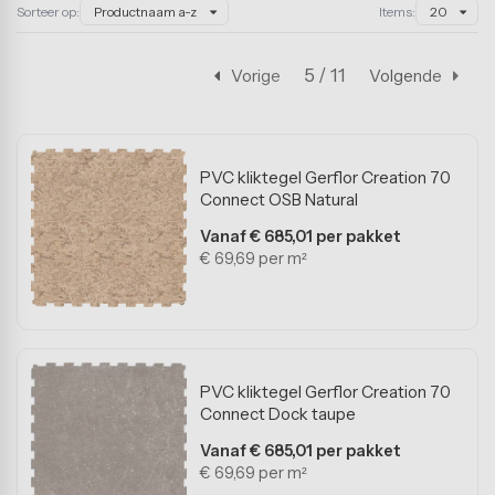
Eindkappen
Sorteer op:
Items:
Productnaam a-z
20
Kantoorvloeren
HACCP tape
Fitnessvloeren
oercoating antislip
5 / 11
Vorige
Volgende
Sportvelden
ray-on antislip
Beursstandvloeren
PVC kliktegel Gerflor Creation 70
Connect OSB Natural
Evenementenvloeren
Vanaf € 685,01 per pakket
Stalvloeren
€ 69,69 per m²
ESD-vloeren
Levensmiddelenindustrie
Onderwijsvloeren
PVC kliktegel Gerflor Creation 70
Connect Dock taupe
Vanaf € 685,01 per pakket
Garagevloeren
€ 69,69 per m²