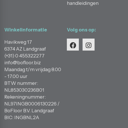
handleidingen
Winkelinformatie
Volg ons op:
Havikweg 17
6374 AZ Landgraaf
(+31) 0 455322277
info@bofloor.biz
Maandag t/m vrijdag 8.00
- 17.00 uur
BTW nummer:
NL853030236B01
Rekeningnummer:
NL97INGB0006130226 /
BoFloor B.V. Landgraaf
BIC: INGBNL2A