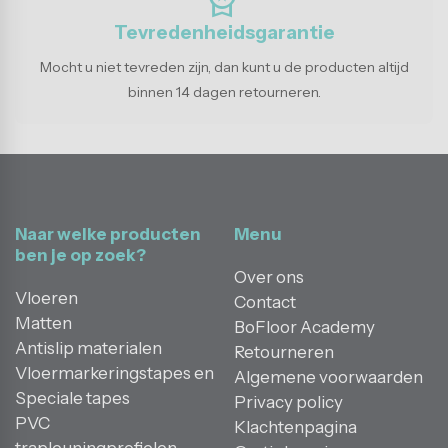
Tevredenheidsgarantie
Mocht u niet tevreden zijn, dan kunt u de producten altijd
binnen 14 dagen retourneren.
Naar welke producten
Menu
ben je op zoek?
Over ons
Vloeren
Contact
Matten
BoFloor Academy
Antislip materialen
Retourneren
Vloermarkeringstapes en
Algemene voorwaarden
Speciale tapes
Privacy policy
PVC
Klachtenpagina