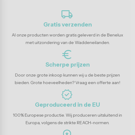
local_shipping
Gratis verzenden
Al onze producten worden gratis geleverd in de Benelux
met uitzondering van de Waddeneilanden.
euro_symbol
Scherpe prijzen
Door onze grote inkoop kunnen wij u de beste prijzen
bieden. Grote hoeveelheden? Vraag een offerte aan!
verified
Geproduceerd in de EU
100% Europese productie. Wij produceren uitsluitend in
Europa, volgens de strikte REACH-normen.
workspace_premium