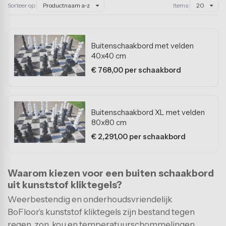
Eindkappen
Sorteer op:
Items:
Productnaam a-z
20
Kantoorvloeren
HACCP tape
Fitnessvloeren
oercoating antislip
Buitenschaakbord met velden
Sportvelden
ray-on antislip
40x40 cm
€ 768,00 per schaakbord
Beursstandvloeren
Evenementenvloeren
Buitenschaakbord XL met velden
Stalvloeren
80x80 cm
ESD-vloeren
€ 2,291,00 per schaakbord
Levensmiddelenindustrie
Waarom kiezen voor een buiten schaakbord
Onderwijsvloeren
uit kunststof kliktegels?
Weerbestendig en onderhoudsvriendelijk
BoFloor’s kunststof kliktegels zijn bestand tegen
Garagevloeren
regen, zon, kou en temperatuurschommelingen,