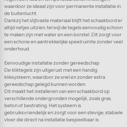
Balkonvloeren
waardoor ze ideaal zijn voor permanente installatie in
de buitenlucht.
Woonkamervloeren
Dankzij het slijtvaste materiaal blijft het schaakbord er
altijd netjes uitzien, terwijl de tegels eenvoudig schoon
Slaapkamervloeren
te maken zijn met water en een borstel. Dit zorgt voor
Keukenvloeren
een schone en aantrekkelijke speelruimte zonder veel
onderhoud.
Badkamervloeren
Eenvoudige installatie zonder gereedschap
Voortenttegels
De kliktegels zijn uitgerust met een handig
kliksysteem, waardoor ze snel en zonder extra
Niet zeker welke vloer?
gereedschap gelegd kunnen worden.
Onze vakspecialisten helpen u graag.
Dit maakt het installeren van een schaakbord op
verschillende ondergronden mogelijk, zoals gras,
beton of bestrating. Het systeem is
gebruiksvriendelijk en zorgt voor een stevige, stabiele
vloer die direct na installatie bespeelbaar is.