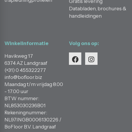
trapleuningprofielen
Gratis levering
Databladen, brochures &
handleidingen
Winkelinformatie
Volg ons op:
Havikweg 17
6374 AZ Landgraaf
(+31) 0 455322277
info@bofloor.biz
Maandag t/m vrijdag 8.00
- 17.00 uur
BTW nummer:
NL853030236B01
Rekeningnummer:
NL97INGB0006130226 /
BoFloor B.V. Landgraaf