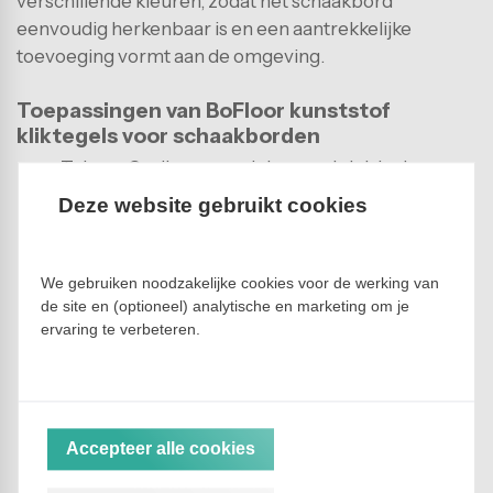
verschillende kleuren, zodat het schaakbord
eenvoudig herkenbaar is en een aantrekkelijke
toevoeging vormt aan de omgeving.
Toepassingen van BoFloor kunststof
kliktegels voor schaakborden
Tuinen: Creëer een unieke speelplek in de
achtertuin voor schaakliefhebbers van alle
Deze website gebruikt cookies
leeftijden.
Parken: Een duurzaam schaakbord biedt een
aantrekkelijke en interactieve voorziening voor
We gebruiken noodzakelijke cookies voor de werking van
bezoekers van het park.
de site en (optioneel) analytische en marketing om je
Speeltuinen en schoolpleinen: Bevorder de
ervaring te verbeteren.
ontwikkeling van strategisch denken en sociale
interactie door een schaakbord te installeren in
speelruimtes voor kinderen.
Openbare ruimtes: Een schaakbord uit kliktegels
Accepteer alle cookies
is een blikvanger en zorgt voor een sociale
ontmoetingsplek in openbare parken, pleinen of