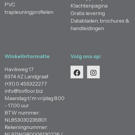
PVC
Klachtenpagina
trapleuningprofielen
Gratis levering
Databladen, brochures &
handleidingen
Winkelinformatie
Volg ons op:
Havikweg 17
6374 AZ Landgraaf
(+31) 0 455322277
info@bofloor.biz
Maandag t/m vrijdag 8.00
- 17.00 uur
BTW nummer:
NL853030236B01
Rekeningnummer:
NL97INGB0006130226 /