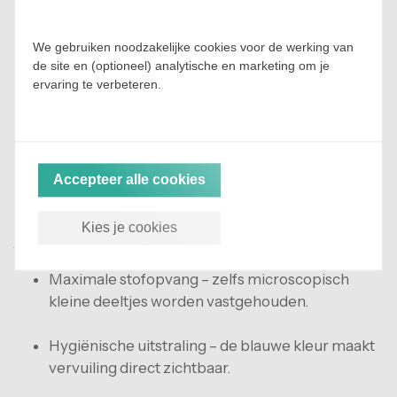
bescherming van hoogwaardige processen en
onderdelen.
We gebruiken noodzakelijke cookies voor de werking van
de site en (optioneel) analytische en marketing om je
Keukens, voedingsmiddelenindustrie en biotech
ervaring te verbeteren.
– voldoen aan de hoogste eisen voor
voedselveiligheid en hygiëne.
Kerncentrales en decontaminatiezones –
Accepteer alle cookies
absolute controle over fijnstof en
besmettingsrisico’s.
Kies je cookies
Voordelen van blauwe fijnstof kleefmatten
Maximale stofopvang – zelfs microscopisch
kleine deeltjes worden vastgehouden.
Hygiënische uitstraling – de blauwe kleur maakt
vervuiling direct zichtbaar.