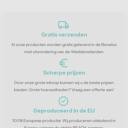
local_shipping
Gratis verzenden
Al onze producten worden gratis geleverd in de Benelux
met uitzondering van de Waddeneilanden.
euro_symbol
Scherpe prijzen
Door onze grote inkoop kunnen wij u de beste prijzen
bieden. Grote hoeveelheden? Vraag een offerte aan!
verified
Geproduceerd in de EU
100% Europese productie. Wij produceren uitsluitend in
Europa, volgens de strikte REACH-normen.