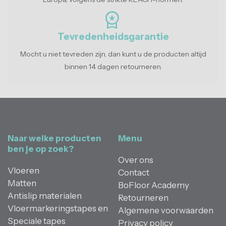
workspace_premium
Tevredenheidsgarantie
Mocht u niet tevreden zijn, dan kunt u de producten altijd
binnen 14 dagen retourneren.
Naar welke producten
Menu
ben je op zoek?
Over ons
Vloeren
Contact
Matten
BoFloor Academy
Antislip materialen
Retourneren
Vloermarkeringstapes en
Algemene voorwaarden
Speciale tapes
Privacy policy