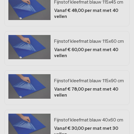
Fijnstof kleefmat blauw 115x45 cm
Eindkappen
Kantoorvloeren
Vanaf € 48,00 per mat met 40
HACCP tape
vellen
Fitnessvloeren
oercoating antislip
Sportvelden
ray-on antislip
Fijnstof kleefmat blauw 115x60 cm
Beursstandvloeren
Vanaf € 60,00 per mat met 40
Evenementenvloeren
vellen
Stalvloeren
Fijnstof kleefmat blauw 115x90 cm
ESD-vloeren
Vanaf € 78,00 per mat met 40
Levensmiddelenindustrie
vellen
Onderwijsvloeren
Fijnstof kleefmat blauw 40x60 cm
Garagevloeren
Vanaf € 30,00 per mat met 30