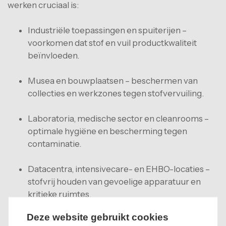
werken cruciaal is:
Industriële toepassingen en spuiterijen –
voorkomen dat stof en vuil productkwaliteit
beïnvloeden.
Musea en bouwplaatsen – beschermen van
collecties en werkzones tegen stofvervuiling.
Laboratoria, medische sector en cleanrooms –
optimale hygiëne en bescherming tegen
contaminatie.
Datacentra, intensivecare- en EHBO-locaties –
stofvrij houden van gevoelige apparatuur en
kritieke ruimtes.
Deze website gebruikt cookies
Automotive- en luchtvaartindustrie –