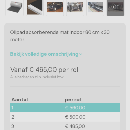
Eindkappen
Kantoorvloeren
HACCP tape
Fitnessvloeren
oercoating antislip
Sportvelden
ray-on antislip
Oilpad absorberende mat Indoor 80 cm x 30
meter.
Beursstandvloeren
Bekijk volledige omschrijving
Evenementenvloeren
Stalvloeren
Vanaf € 465,00 per rol
Alle bedragen zijn inclusief btw
ESD-vloeren
Levensmiddelenindustrie
Aantal
per rol
Onderwijsvloeren
1
€ 560,00
2
€ 500,00
Garagevloeren
3
€ 485,00