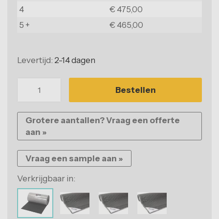
4
€ 475,00
Balkonvloeren
5 +
€ 465,00
Woonkamervloeren
Slaapkamervloeren
Levertijd:
2-14 dagen
Keukenvloeren
Bestellen
Badkamervloeren
Voortenttegels
Grotere aantallen? Vraag een offerte
aan »
Niet zeker welke vloer?
Onze vakspecialisten helpen u graag.
Vraag een sample aan »
Verkrijgbaar in: