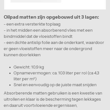
machinekamers
agrarische sector, tuinbouw, bosbouw
Oilpad matten zijn opgebouwd uit 3 lagen:
- een extra versterkte toplaag
- in het midden een absorberend vlies met een
bindmiddel dat de vloeistoffen bindt
- een dichte antislip folie aan de onderkant, waardoor
er geen vloeistoffen meer naar de ondergrond
kunnen doorlekken
Gewicht: 10,9 kg
Opnamevermogen: ca. 103 liter per rol (ca 4,3
liter per m²)
Snel en eenvoudig op de juiste maat snijden
Absorberende matten gebruiken is een kwestie van
uitrollen en klaar is de bescherming tegen lekkages
en daaruit voortvloeiende ergernissen,