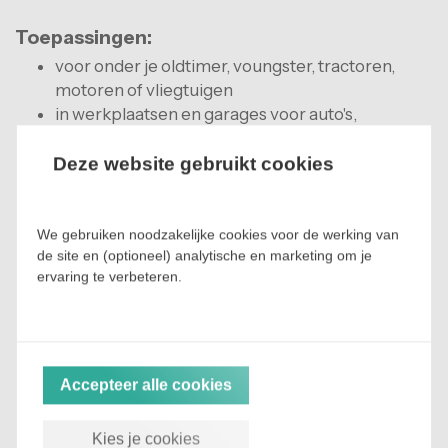
Toepassingen:
voor onder je oldtimer, voungster, tractoren,
motoren of vliegtuigen
in werkplaatsen en garages voor auto's,
vrachtauto's, tankauto's of motoren
in garages, parkeergarages, musea,
Deze website gebruikt cookies
tentoonstellingen, onder carports of op opritten
in werkplaatsen voor fietsen, scooters of
brommers
We gebruiken noodzakelijke cookies voor de werking van
de site en (optioneel) analytische en marketing om je
bij rally's en oldtimer-evenementen
ervaring te verbeteren.
als milieumat bij motorcross, in pitboxen, bij
motorsport-evenementen
industrie zoals bij of onder machines, olie- en
vetopslag
horeca in keukens bij vetputten en bij
Accepteer alle cookies
vetafvulplekken, levensmiddelenindustrie
bij de marine op scheepswerven of
Kies je cookies