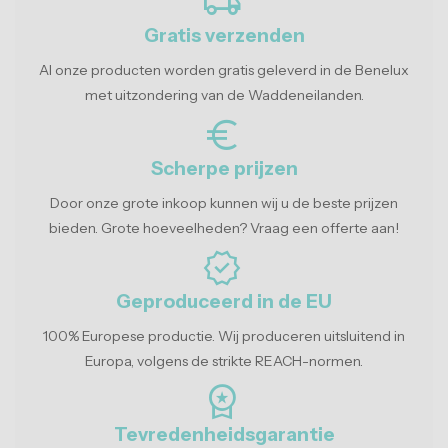
local_shipping
Gratis verzenden
Al onze producten worden gratis geleverd in de Benelux
met uitzondering van de Waddeneilanden.
euro_symbol
Scherpe prijzen
Door onze grote inkoop kunnen wij u de beste prijzen
bieden. Grote hoeveelheden? Vraag een offerte aan!
verified
Geproduceerd in de EU
100% Europese productie. Wij produceren uitsluitend in
Europa, volgens de strikte REACH-normen.
workspace_premium
Tevredenheidsgarantie