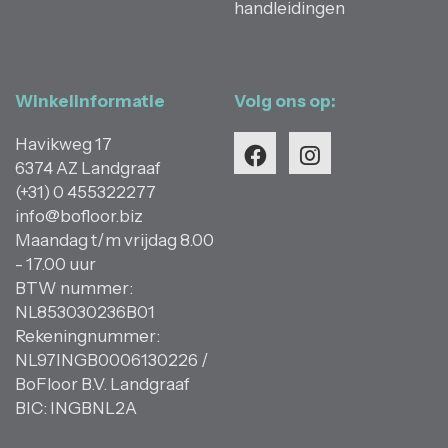
handleidingen
Winkelinformatie
Volg ons op:
Havikweg 17
6374 AZ Landgraaf
(+31) 0 455322277
info@bofloor.biz
Maandag t/m vrijdag 8.00
- 17.00 uur
BTW nummer:
NL853030236B01
Rekeningnummer:
NL97INGB0006130226 /
BoFloor B.V. Landgraaf
BIC: INGBNL2A