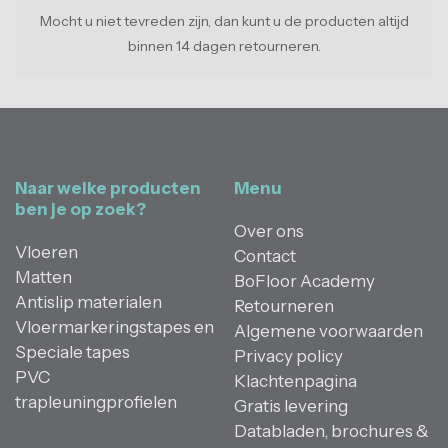
Mocht u niet tevreden zijn, dan kunt u de producten altijd
binnen 14 dagen retourneren.
Naar welke producten
Menu
ben je op zoek?
Over ons
Vloeren
Contact
Matten
BoFloor Academy
Antislip materialen
Retourneren
Vloermarkeringstapes en
Algemene voorwaarden
Speciale tapes
Privacy policy
PVC
Klachtenpagina
trapleuningprofielen
Gratis levering
Databladen, brochures &